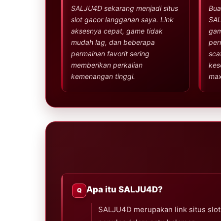
SALJU4D sekarang menjadi situs
Buat
slot gacor langganan saya. Link
SAL
aksesnya cepat, game tidak
gam
mudah lag, dan beberapa
per
permainan favorit sering
sca
memberikan perkalian
kes
kemenangan tinggi.
max
Apa itu SALJU4D?
SALJU4D merupakan link situs slot 