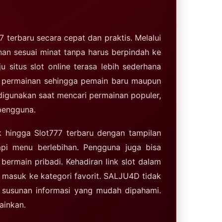
7 terbaru secara cepat dan praktis. Melalui
inan sesuai minat tanpa harus berpindah ke
situs slot online terasa lebih sederhana
tur permainan sehingga pemain baru maupun
igunakan saat mencari permainan populer,
pengguna.
k hingga Slot777 terbaru dengan tampilan
api menu berlebihan. Pengguna juga bisa
bermain pribadi. Kehadiran link slot dalam
 masuk ke kategori favorit. SALJU4D tidak
n susunan informasi yang mudah dipahami.
ainkan.