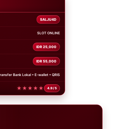
SALJU4D
SLOT ONLINE
IDR 25,000
IDR 55,000
ransfer Bank Lokal • E-wallet • QRIS
★★★★★
4.9 / 5