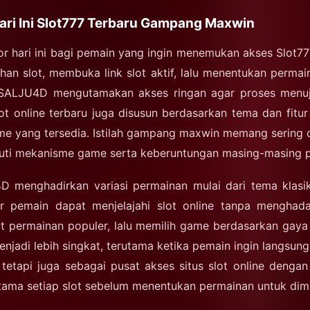
Hari Ini Slot777 Terbaru Gampang Maxwin
cor hari ini bagi pemain yang ingin menemukan akses Slot77
han slot, membuka link slot aktif, lalu menentukan perma
 SALJU4D mengutamakan akses ringan agar proses menuju 
lot online terbaru juga disusun berdasarkan tema dan fi
e yang tersedia. Istilah gampang maxwin memang sering d
ikuti mekanisme game serta keberuntungan masing-masing 
U4D menghadirkan variasi permainan mulai dari tema klasi
ar pemain dapat menjelajahi slot online tanpa menghad
at permainan populer, lalu memilih game berdasarkan gaya 
adi lebih singkat, terutama ketika pemain ingin langsung
tetapi juga sebagai pusat akses situs slot online denga
 utama setiap slot sebelum menentukan permainan untuk dim