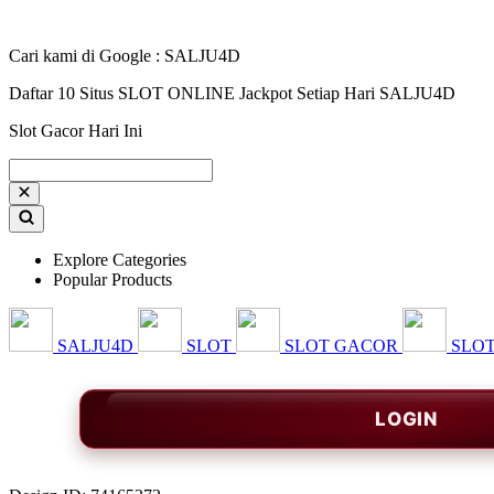
Cari kami di Google : SALJU4D
Daftar 10 Situs SLOT ONLINE Jackpot Setiap Hari SALJU4D
Slot Gacor Hari Ini
Explore Categories
Popular Products
SALJU4D
SLOT
SLOT GACOR
SLOT
LOGIN