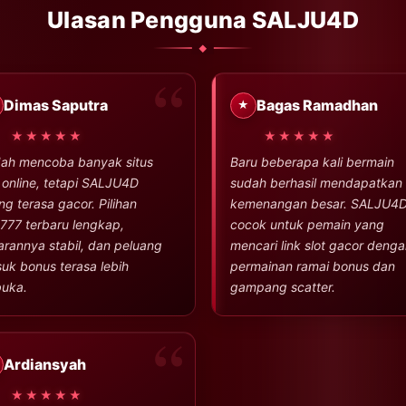
Ulasan Pengguna SALJU4D
Dimas Saputra
Bagas Ramadhan
★★★★★
★★★★★
ah mencoba banyak situs
Baru beberapa kali bermain
t online, tetapi SALJU4D
sudah berhasil mendapatkan
ng terasa gacor. Pilihan
kemenangan besar. SALJU4
t777 terbaru lengkap,
cocok untuk pemain yang
arannya stabil, dan peluang
mencari link slot gacor denga
uk bonus terasa lebih
permainan ramai bonus dan
buka.
gampang scatter.
Ardiansyah
★★★★★