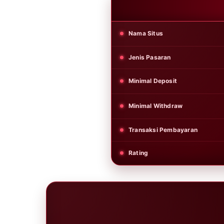
Nama Situs
Jenis Pasaran
Minimal Deposit
Minimal Withdraw
Transaksi Pembayaran
Rating