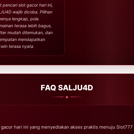
 pencari slot gacor hari ini,
JU4D wajib dicoba. Pilihan
enya lengkap, pola
mainan terasa lebih bagus,
tter mudah ditemukan, dan
empatan mendapatkan
win terasa nyata.
FAQ SALJU4D
gacor hari ini yang menyediakan akses praktis menuju Slot777 t